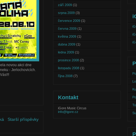
září 2009
(1)
srpna 2009
(3)
i
července 2009
(1)
iG
června 2009
(1)
iG
května 2009
(1)
iG
dubna 2009
(1)
ledna 2009
(1)
prosince 2008
(2)
P
zcela novou akci dne
listopadu 2008
(1)
eku - Jerlochovicích.
Po
Vás!!!
října 2008
(7)
Lo
Ku
Kontakt
Po
To
iGore Music Circus
info@igore.cz
Su
ká
Starší příspěvky
P