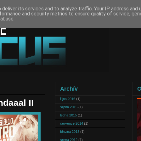
deliver its services and to analyze traffic. Your IP address and
formance and security metrics to ensure quality of service, ge
 abuse.
Archív
O
října 2016
(1)
daaal II
srpna 2015
(1)
ledna 2015
(1)
července 2014
(1)
března 2013
(1)
srpna 2012
(1)