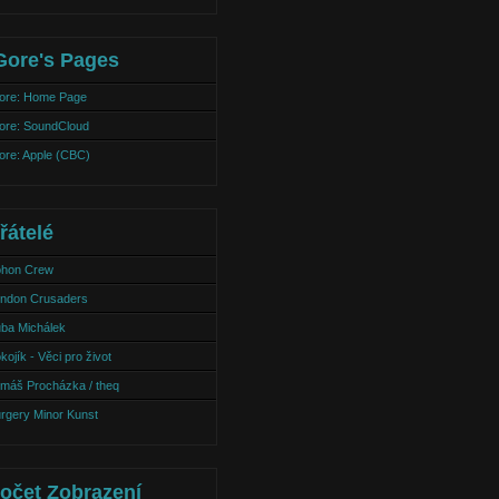
Gore's Pages
ore: Home Page
ore: SoundCloud
ore: Apple (CBC)
řátelé
hon Crew
ndon Crusaders
ba Michálek
kojík - Věci pro život
máš Procházka / theq
rgery Minor Kunst
očet Zobrazení