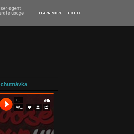
 user-agent
nerate usage
LEARN MORE
GOT IT
chutnávka