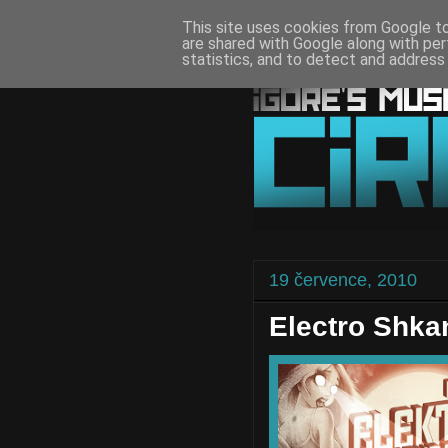
This site uses cookies from Google to 
are shared with Google along with per
statistics, and to detect and address
19 července, 2010
Electro Shkan