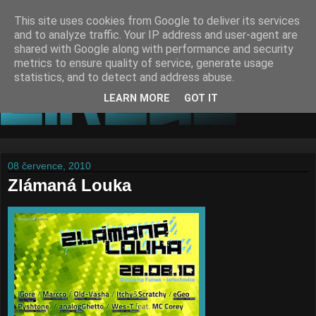
This site uses cookies from Google to deliver its services
and to analyze traffic. Your IP address and user-agent are
shared with Google along with performance and security
metrics to ensure quality of service, generate usage
statistics, and to detect and address abuse.
LEARN MORE
GOT IT
08 července, 2010
Zlámaná Louka