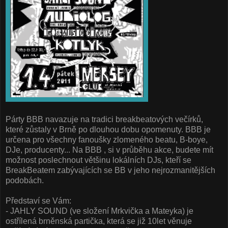
Párty BBB navazuje na tradici breakbeatových večírků,
které zůstaly v Brně po dlouhou dobu opomenuty. BBB je
určena pro všechny fanoušky zlomeného beatu, B-boye,
DJe, producenty... Na BBB , si v průběhu akce, budete mít
možnost poslechnout většinu lokálních DJs, kteří se
BreakBeatem zabývajících se BB v jeho nejrozmanitějších
podobách.
Představí se Vám:
- JAHLY SOUND (ve složení Mrkvička a Mateyka) je
ostřílená brněnská partička, která se již 10let věnuje