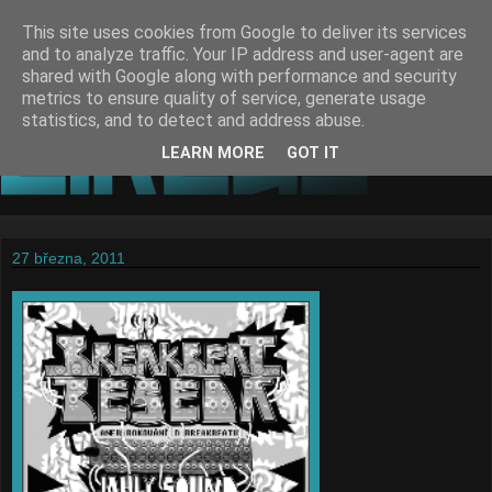
This site uses cookies from Google to deliver its services
and to analyze traffic. Your IP address and user-agent are
shared with Google along with performance and security
metrics to ensure quality of service, generate usage
statistics, and to detect and address abuse.
LEARN MORE
GOT IT
27 března, 2011