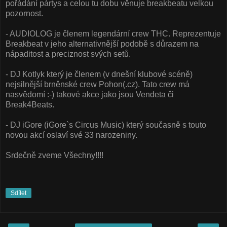
pořádání pártys a celou tu dobu věnuje breakbeatu velkou
pozornost.
- AUDIOLOG je členem legendární crew THC. Reprezentuje
Breakbeat v jeho alternativnější podobě s důrazem na
nápaditost a preciznost svých setů.
- DJ Kotlyk který je členem (v dnešní klubové scéně)
nejsilnější brněnské crew Pohon(.cz). Tato crew má
nasvědomí :-) takové akce jako jsou Vendeta či
Break4Beats.
- DJ iGore (iGore`s Circus Music) který současně s touto
novou akcí oslaví své 33 narozeniny.
Srdečně zveme Všechny!!!!
Sdílet